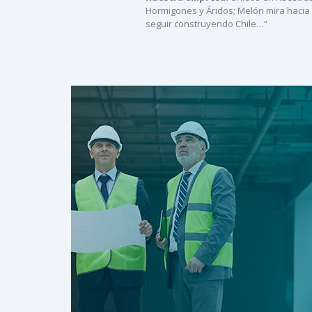
Hormigones y Áridos; Melón mira hacia 
seguir construyendo Chile…”