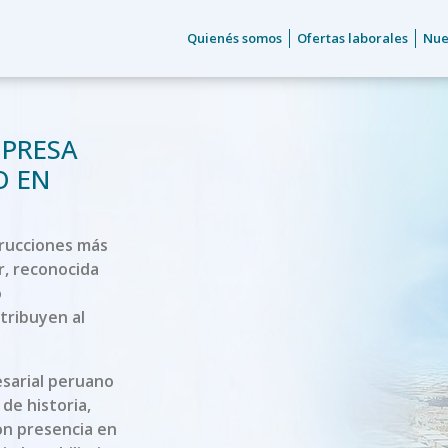
Quienés somos
Ofertas laborales
Nue
MPRESA
O EN
trucciones más
r, reconocida
o
tribuyen al
sarial peruano
de historia,
con presencia en